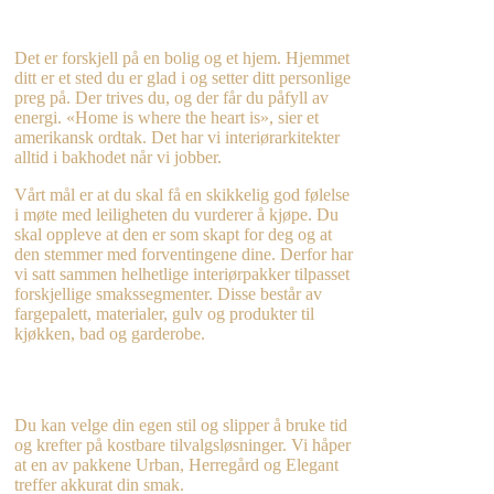
Det er forskjell på en bolig og et hjem. Hjemmet
ditt er et sted du er glad i og setter ditt personlige
preg på. Der trives du, og der får du påfyll av
energi. «Home is where the heart is», sier et
amerikansk ordtak. Det har vi interiørarkitekter
alltid i bakhodet når vi jobber.
Vårt mål er at du skal få en skikkelig god følelse
i møte med leiligheten du vurderer å kjøpe. Du
skal oppleve at den er som skapt for deg og at
den stemmer med forventingene dine. Derfor har
vi satt sammen helhetlige interiørpakker tilpasset
forskjellige smakssegmenter. Disse består av
fargepalett, materialer, gulv og produkter til
kjøkken, bad og garderobe.
Du kan velge din egen stil og slipper å bruke tid
og krefter på kostbare tilvalgsløsninger. Vi håper
at en av pakkene Urban, Herregård og Elegant
treffer akkurat din smak.