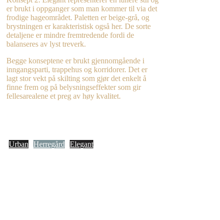
er brukt i oppganger som man kommer til via det
frodige hageområdet. Paletten er beige-grå, og
brystningen er karakteristisk også her. De sorte
detaljene er mindre fremtredende fordi de
balanseres av lyst treverk.
Begge konseptene er brukt gjennomgående i
inngangsparti, trappehus og korridorer. Det er
lagt stor vekt på skilting som gjør det enkelt å
finne frem og på belysningseffekter som gir
fellesarealene et preg av høy kvalitet.
Urban
Herregård
Elegant