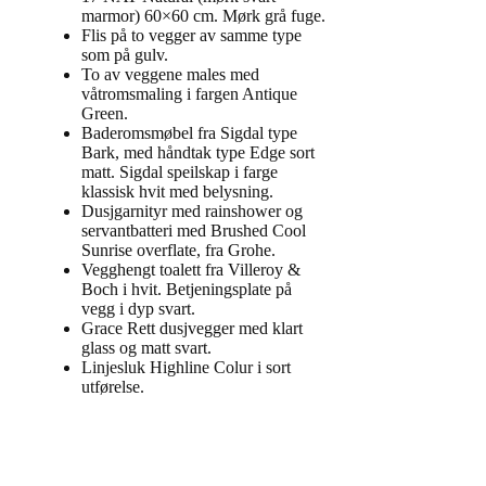
marmor) 60×60 cm. Mørk grå fuge.
Flis på to vegger av samme type
som på gulv.
To av veggene males med
våtromsmaling i fargen Antique
Green.
Baderomsmøbel fra Sigdal type
Bark, med håndtak type Edge sort
matt. Sigdal speilskap i farge
klassisk hvit med belysning.
Dusjgarnityr med rainshower og
servantbatteri med Brushed Cool
Sunrise overflate, fra Grohe.
Vegghengt toalett fra Villeroy &
Boch i hvit. Betjeningsplate på
vegg i dyp svart.
Grace Rett dusjvegger med klart
glass og matt svart.
Linjesluk Highline Colur i sort
utførelse.