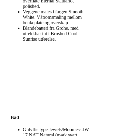
overflate Eternal Statuario,
polished.
Veggene males i fargen Smooth
White. Våtromsmaling mellom
benkeplate og overskap.
Blandebatteri fra Grohe, med
utrekkbar tut i Brushed Cool
Sunrise utførelse.
Bad
Gulvflis type Jewels/Moonless JW
17 NAT Natural (mørk svart