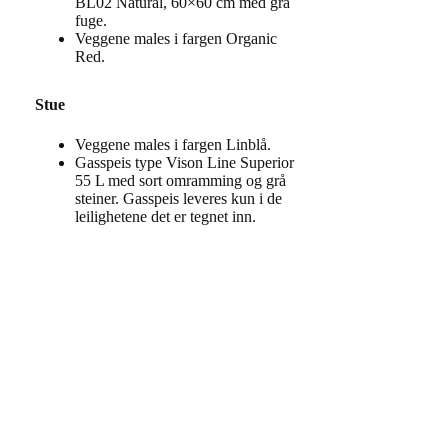
BL02 Natural, 60×60 cm med grå
fuge.
Veggene males i fargen Organic
Red.
Stue
Veggene males i fargen Linblå.
Gasspeis type Vison Line Superior
55 L med sort omramming og grå
steiner. Gasspeis leveres kun i de
leilighetene det er tegnet inn.