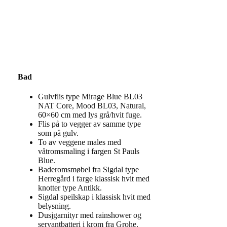
Bad
Gulvflis type Mirage Blue BL03
NAT Core, Mood BL03, Natural,
60×60 cm med lys grå/hvit fuge.
Flis på to vegger av samme type
som på gulv.
To av veggene males med
våtromsmaling i fargen St Pauls
Blue.
Baderomsmøbel fra Sigdal type
Herregård i farge klassisk hvit med
knotter type Antikk.
Sigdal speilskap i klassisk hvit med
belysning.
Dusjgarnityr med rainshower og
servantbatteri i krom fra Grohe.