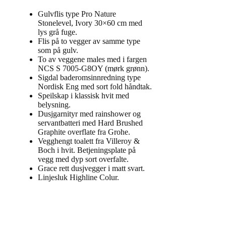
Gulvflis type Pro Nature
Stonelevel, Ivory 30×60 cm med
lys grå fuge.
Flis på to vegger av samme type
som på gulv.
To av veggene males med i fargen
NCS S 7005-G8OY (mørk grønn).
Sigdal baderomsinnredning type
Nordisk Eng med sort fold håndtak.
Speilskap i klassisk hvit med
belysning.
Dusjgarnityr med rainshower og
servantbatteri med Hard Brushed
Graphite overflate fra Grohe.
Vegghengt toalett fra Villeroy &
Boch i hvit. Betjeningsplate på
vegg med dyp sort overfalte.
Grace rett dusjvegger i matt svart.
Linjesluk Highline Colur.