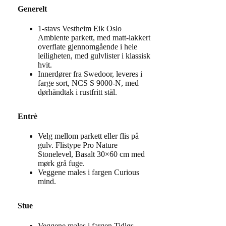
Generelt
1-stavs Vestheim Eik Oslo
Ambiente parkett, med matt-lakkert
overflate gjennomgående i hele
leiligheten, med gulvlister i klassisk
hvit.
Innerdører fra Swedoor, leveres i
farge sort, NCS S 9000-N, med
dørhåndtak i rustfritt stål.
Entrè
Velg mellom parkett eller flis på
gulv. Flistype Pro Nature
Stonelevel, Basalt 30×60 cm med
mørk grå fuge.
Veggene males i fargen Curious
mind.
Stue
Veggene males i fargen Tidløs.