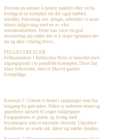
Dersom du ønsker å justere pakken eller vil ha
forslag til en komplett stil der også møbler,
tekstiler, belysning osv. inngår, anbefaler vi noen
timers rådgivning med en av våre
interiørarkitekter. Dette kan være en god
investering når målet ditt er å skape hjemmet der
du og dine virkelig trives.
FELLESAREALER
Fellesarealene i Bekkestua Have er innredet med
utgangspunkt i to parallelle konsepter. Disse har
klare fellestrekk, men er likevel ganske
forskjellige.
Konsept 1: Urbant er brukt i oppganger som har
inngang fra gatesiden. Stilen er nøkternt stram og
appellerer spesielt til yngre målgrupper.
Fargepaletten er grønn og frodig med
brystningen som et bærende element. Uttrykket
domineres av svarte tak, dører og mørke detaljer.
Konsept 2: Elegant representerer en lunere stil og