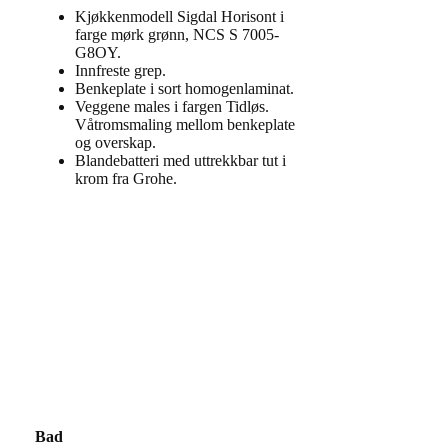
Kjøkkenmodell Sigdal Horisont i
farge mørk grønn, NCS S 7005-
G8OY.
Innfreste grep.
Benkeplate i sort homogenlaminat.
Veggene males i fargen Tidløs.
Våtromsmaling mellom benkeplate
og overskap.
Blandebatteri med uttrekkbar tut i
krom fra Grohe.
Bad