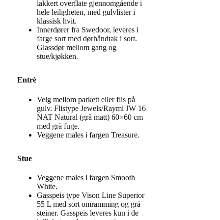
lakkert overflate gjennomgående i
hele leiligheten, med gulvlister i
klassisk hvit.
Innerdører fra Swedoor, leveres i
farge sort med dørhåndtak i sort.
Glassdør mellom gang og
stue/kjøkken.
Entrè
Velg mellom parkett eller flis på
gulv. Flistype Jewels/Raymi JW 16
NAT Natural (grå matt) 60×60 cm
med grå fuge.
Veggene males i fargen Treasure.
Stue
Veggene males i fargen Smooth
White.
Gasspeis type Vison Line Superior
55 L med sort omramming og grå
steiner. Gasspeis leveres kun i de