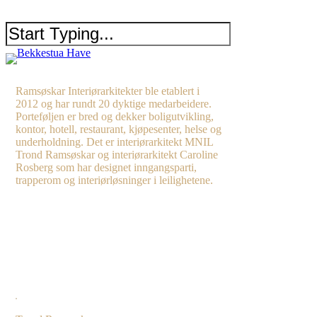
Skip
Menu
to
main
content
Close
Search
Ramsøskar Interiørarkitekter ble etablert i
2012 og har rundt 20 dyktige medarbeidere.
Porteføljen er bred og dekker boligutvikling,
kontor, hotell, restaurant, kjøpesenter, helse og
underholdning. Det er interiørarkitekt MNIL
Trond Ramsøskar og interiørarkitekt Caroline
Rosberg som har designet inngangsparti,
trapperom og interiørløsninger i leilighetene.