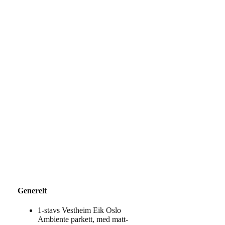
Konseptpakke
Elegant
Konseptet er voksent og etablert med en mørk
grunntone på all fast innredning. Detaljer i tre
kombinert med børstet messing gir et eksklusivt og
kraftfullt preg. Møbler i velour eller skinn vil gjøre
uttrykket enda tydeligere.
Generelt
1-stavs Vestheim Eik Oslo
Ambiente parkett, med matt-